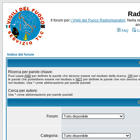
Rad
Il forum per
i Vigili del Fuoco Radioriparatori
. Nella r
an
FAQ
C
Indice del forum
Ricerca per parole chiave:
Puoi usare
AND
per definire le parole che devono essere nel risultato della ricerca,
OR
per d
le parole che potrebbero essere nel risultato e
NOT
per definire le parole che non devono 
nel risultato. Usa * come abbrevazione per parole parziali
Cerca per autore:
Usa * come abbreviazione per parole parziali
O
Forum:
Categoria: