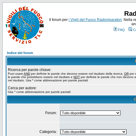
Rad
Il forum per
i Vigili del Fuoco Radioriparatori
. Nella r
an
FAQ
C
Indice del forum
Ricerca per parole chiave:
Puoi usare
AND
per definire le parole che devono essere nel risultato della ricerca,
OR
per d
le parole che potrebbero essere nel risultato e
NOT
per definire le parole che non devono 
nel risultato. Usa * come abbrevazione per parole parziali
Cerca per autore:
Usa * come abbreviazione per parole parziali
O
Forum:
Categoria: