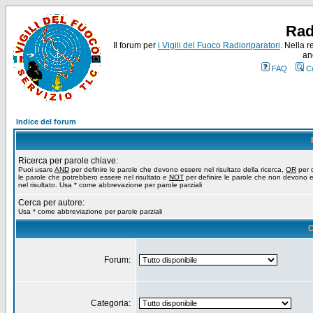
Rad
Il forum per
i Vigili del Fuoco Radioriparatori
. Nella r
an
FAQ
C
Indice del forum
Ricerca per parole chiave:
Puoi usare
AND
per definire le parole che devono essere nel risultato della ricerca,
OR
per d
le parole che potrebbero essere nel risultato e
NOT
per definire le parole che non devono 
nel risultato. Usa * come abbrevazione per parole parziali
Cerca per autore:
Usa * come abbreviazione per parole parziali
O
Forum:
Categoria: