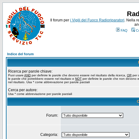
Rad
Il forum per
i Vigili del Fuoco Radioriparatori
. Nella r
an
FAQ
C
Indice del forum
Ricerca per parole chiave:
Puoi usare
AND
per definire le parole che devono essere nel risultato della ricerca,
OR
per d
le parole che potrebbero essere nel risultato e
NOT
per definire le parole che non devono 
nel risultato. Usa * come abbrevazione per parole parziali
Cerca per autore:
Usa * come abbreviazione per parole parziali
O
Forum:
Categoria: