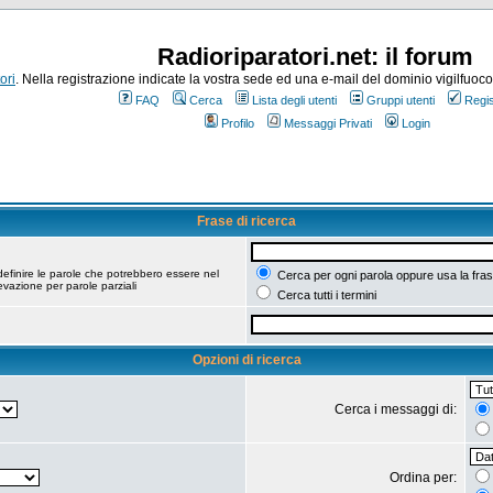
Radioriparatori.net: il forum
ori
. Nella registrazione indicate la vostra sede ed una e-mail del dominio vigilfuoco.it
FAQ
Cerca
Lista degli utenti
Gruppi utenti
Regis
Profilo
Messaggi Privati
Login
Frase di ricerca
efinire le parole che potrebbero essere nel
Cerca per ogni parola oppure usa la fras
vazione per parole parziali
Cerca tutti i termini
Opzioni di ricerca
Cerca i messaggi di:
Ordina per: