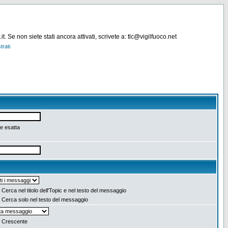
. Se non siete stati ancora attivati, scrivete a: tlc@vigilfuoco.net
trati
e esatta
Cerca nel titolo dell'Topic e nel testo del messaggio
Cerca solo nel testo del messaggio
Crescente