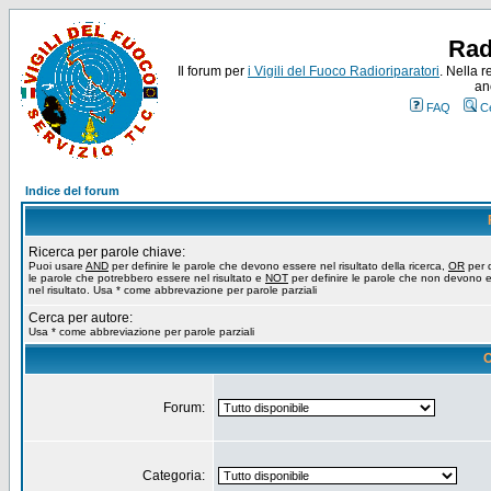
Rad
Il forum per
i Vigili del Fuoco Radioriparatori
. Nella r
an
FAQ
C
Indice del forum
Ricerca per parole chiave:
Puoi usare
AND
per definire le parole che devono essere nel risultato della ricerca,
OR
per d
le parole che potrebbero essere nel risultato e
NOT
per definire le parole che non devono 
nel risultato. Usa * come abbrevazione per parole parziali
Cerca per autore:
Usa * come abbreviazione per parole parziali
O
Forum:
Categoria: