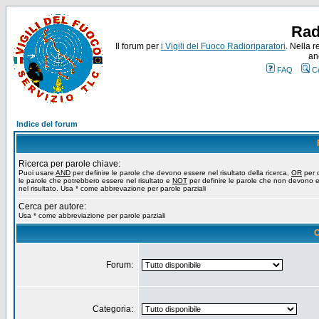
Rad
Il forum per
i Vigili del Fuoco Radioriparatori
. Nella r
an
FAQ
C
Indice del forum
Ricerca per parole chiave:
Puoi usare
AND
per definire le parole che devono essere nel risultato della ricerca,
OR
per d
le parole che potrebbero essere nel risultato e
NOT
per definire le parole che non devono 
nel risultato. Usa * come abbrevazione per parole parziali
Cerca per autore:
Usa * come abbreviazione per parole parziali
O
Forum:
Categoria: