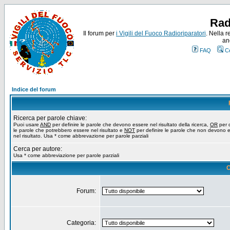
Rad
Il forum per
i Vigili del Fuoco Radioriparatori
. Nella r
an
FAQ
C
Indice del forum
Ricerca per parole chiave:
Puoi usare
AND
per definire le parole che devono essere nel risultato della ricerca,
OR
per d
le parole che potrebbero essere nel risultato e
NOT
per definire le parole che non devono 
nel risultato. Usa * come abbrevazione per parole parziali
Cerca per autore:
Usa * come abbreviazione per parole parziali
O
Forum:
Categoria: