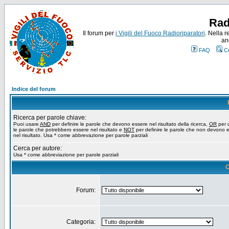
Rad
Il forum per
i Vigili del Fuoco Radioriparatori
. Nella r
an
FAQ
C
Indice del forum
Ricerca per parole chiave:
Puoi usare
AND
per definire le parole che devono essere nel risultato della ricerca,
OR
per d
le parole che potrebbero essere nel risultato e
NOT
per definire le parole che non devono 
nel risultato. Usa * come abbrevazione per parole parziali
Cerca per autore:
Usa * come abbreviazione per parole parziali
O
Forum:
Categoria: