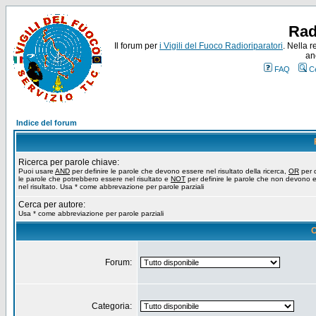
Rad
Il forum per
i Vigili del Fuoco Radioriparatori
. Nella r
an
FAQ
C
Indice del forum
Ricerca per parole chiave:
Puoi usare
AND
per definire le parole che devono essere nel risultato della ricerca,
OR
per d
le parole che potrebbero essere nel risultato e
NOT
per definire le parole che non devono 
nel risultato. Usa * come abbrevazione per parole parziali
Cerca per autore:
Usa * come abbreviazione per parole parziali
O
Forum:
Categoria: