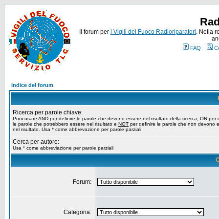
Rad
Il forum per
i Vigili del Fuoco Radioriparatori
. Nella r
an
FAQ
C
Indice del forum
Ricerca per parole chiave:
Puoi usare
AND
per definire le parole che devono essere nel risultato della ricerca,
OR
per d
le parole che potrebbero essere nel risultato e
NOT
per definire le parole che non devono 
nel risultato. Usa * come abbrevazione per parole parziali
Cerca per autore:
Usa * come abbreviazione per parole parziali
O
Forum:
Categoria: