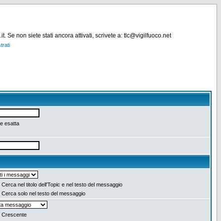
. Se non siete stati ancora attivati, scrivete a: tlc@vigilfuoco.net
trati
e esatta
Cerca nel titolo dell'Topic e nel testo del messaggio
Cerca solo nel testo del messaggio
Crescente