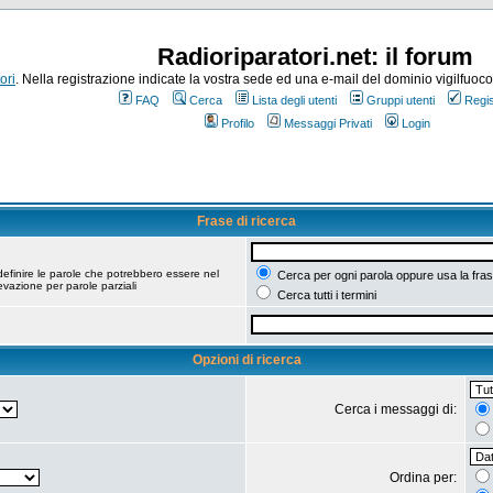
Radioriparatori.net: il forum
ori
. Nella registrazione indicate la vostra sede ed una e-mail del dominio vigilfuoco.it
FAQ
Cerca
Lista degli utenti
Gruppi utenti
Regis
Profilo
Messaggi Privati
Login
Frase di ricerca
efinire le parole che potrebbero essere nel
Cerca per ogni parola oppure usa la fras
vazione per parole parziali
Cerca tutti i termini
Opzioni di ricerca
Cerca i messaggi di:
Ordina per: