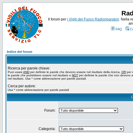
Rad
Il forum per
i Vigili del Fuoco Radioriparatori
. Nella r
an
FAQ
C
Indice del forum
Ricerca per parole chiave:
Puoi usare
AND
per definire le parole che devono essere nel risultato della ricerca,
OR
per d
le parole che potrebbero essere nel risultato e
NOT
per definire le parole che non devono 
nel risultato. Usa * come abbrevazione per parole parziali
Cerca per autore:
Usa * come abbreviazione per parole parziali
O
Forum:
Categoria: