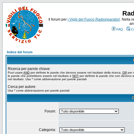
Rad
Il forum per
i Vigili del Fuoco Radioriparatori
. Nella r
an
FAQ
C
Indice del forum
Ricerca per parole chiave:
Puoi usare
AND
per definire le parole che devono essere nel risultato della ricerca,
OR
per d
le parole che potrebbero essere nel risultato e
NOT
per definire le parole che non devono 
nel risultato. Usa * come abbrevazione per parole parziali
Cerca per autore:
Usa * come abbreviazione per parole parziali
O
Forum:
Categoria: