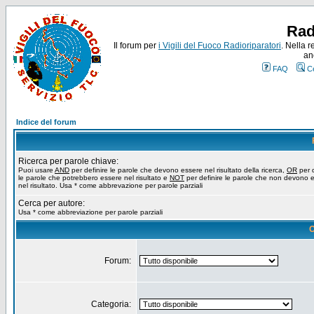
Rad
Il forum per
i Vigili del Fuoco Radioriparatori
. Nella r
an
FAQ
C
Indice del forum
Ricerca per parole chiave:
Puoi usare
AND
per definire le parole che devono essere nel risultato della ricerca,
OR
per d
le parole che potrebbero essere nel risultato e
NOT
per definire le parole che non devono 
nel risultato. Usa * come abbrevazione per parole parziali
Cerca per autore:
Usa * come abbreviazione per parole parziali
O
Forum:
Categoria: