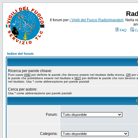
Rad
Il forum per
i Vigili del Fuoco Radioriparatori
. Nella r
an
FAQ
C
Indice del forum
Ricerca per parole chiave:
Puoi usare
AND
per definire le parole che devono essere nel risultato della ricerca,
OR
per d
le parole che potrebbero essere nel risultato e
NOT
per definire le parole che non devono 
nel risultato. Usa * come abbrevazione per parole parziali
Cerca per autore:
Usa * come abbreviazione per parole parziali
O
Forum:
Categoria: