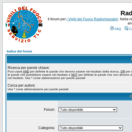
Rad
Il forum per
i Vigili del Fuoco Radioriparatori
. Nella r
an
FAQ
C
Indice del forum
Ricerca per parole chiave:
Puoi usare
AND
per definire le parole che devono essere nel risultato della ricerca,
OR
per d
le parole che potrebbero essere nel risultato e
NOT
per definire le parole che non devono 
nel risultato. Usa * come abbrevazione per parole parziali
Cerca per autore:
Usa * come abbreviazione per parole parziali
O
Forum:
Categoria: