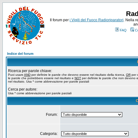
Rad
Il forum per
i Vigili del Fuoco Radioriparatori
. Nella r
an
FAQ
C
Indice del forum
Ricerca per parole chiave:
Puoi usare
AND
per definire le parole che devono essere nel risultato della ricerca,
OR
per d
le parole che potrebbero essere nel risultato e
NOT
per definire le parole che non devono 
nel risultato. Usa * come abbrevazione per parole parziali
Cerca per autore:
Usa * come abbreviazione per parole parziali
O
Forum:
Categoria: