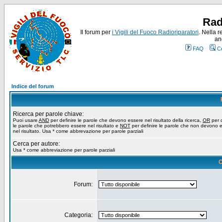
Rad
Il forum per
i Vigili del Fuoco Radioriparatori
. Nella r
an
FAQ
C
Indice del forum
Ricerca per parole chiave:
Puoi usare
AND
per definire le parole che devono essere nel risultato della ricerca,
OR
per d
le parole che potrebbero essere nel risultato e
NOT
per definire le parole che non devono 
nel risultato. Usa * come abbrevazione per parole parziali
Cerca per autore:
Usa * come abbreviazione per parole parziali
O
Forum:
Categoria: