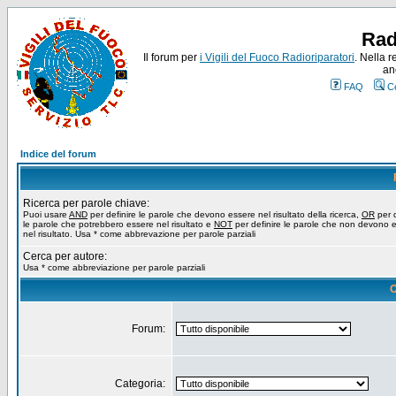
Rad
Il forum per
i Vigili del Fuoco Radioriparatori
. Nella r
an
FAQ
C
Indice del forum
Ricerca per parole chiave:
Puoi usare
AND
per definire le parole che devono essere nel risultato della ricerca,
OR
per d
le parole che potrebbero essere nel risultato e
NOT
per definire le parole che non devono 
nel risultato. Usa * come abbrevazione per parole parziali
Cerca per autore:
Usa * come abbreviazione per parole parziali
O
Forum:
Categoria: