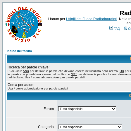
Rad
Il forum per
i Vigili del Fuoco Radioriparatori
. Nella r
an
FAQ
C
Indice del forum
Ricerca per parole chiave:
Puoi usare
AND
per definire le parole che devono essere nel risultato della ricerca,
OR
per d
le parole che potrebbero essere nel risultato e
NOT
per definire le parole che non devono 
nel risultato. Usa * come abbrevazione per parole parziali
Cerca per autore:
Usa * come abbreviazione per parole parziali
O
Forum:
Categoria: