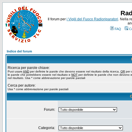
Rad
Il forum per
i Vigili del Fuoco Radioriparatori
. Nella r
an
FAQ
C
Indice del forum
Ricerca per parole chiave:
Puoi usare
AND
per definire le parole che devono essere nel risultato della ricerca,
OR
per d
le parole che potrebbero essere nel risultato e
NOT
per definire le parole che non devono 
nel risultato. Usa * come abbrevazione per parole parziali
Cerca per autore:
Usa * come abbreviazione per parole parziali
O
Forum:
Categoria: