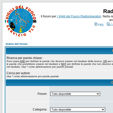
Rad
Il forum per
i Vigili del Fuoco Radioriparatori
. Nella r
an
FAQ
C
Indice del forum
Ricerca per parole chiave:
Puoi usare
AND
per definire le parole che devono essere nel risultato della ricerca,
OR
per d
le parole che potrebbero essere nel risultato e
NOT
per definire le parole che non devono 
nel risultato. Usa * come abbrevazione per parole parziali
Cerca per autore:
Usa * come abbreviazione per parole parziali
O
Forum:
Categoria: