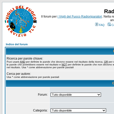
Rad
Il forum per
i Vigili del Fuoco Radioriparatori
. Nella r
an
FAQ
C
Indice del forum
Ricerca per parole chiave:
Puoi usare
AND
per definire le parole che devono essere nel risultato della ricerca,
OR
per d
le parole che potrebbero essere nel risultato e
NOT
per definire le parole che non devono 
nel risultato. Usa * come abbrevazione per parole parziali
Cerca per autore:
Usa * come abbreviazione per parole parziali
O
Forum:
Categoria: