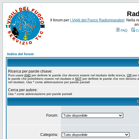
Rad
Il forum per
i Vigili del Fuoco Radioriparatori
. Nella r
an
FAQ
C
Indice del forum
Ricerca per parole chiave:
Puoi usare
AND
per definire le parole che devono essere nel risultato della ricerca,
OR
per d
le parole che potrebbero essere nel risultato e
NOT
per definire le parole che non devono 
nel risultato. Usa * come abbrevazione per parole parziali
Cerca per autore:
Usa * come abbreviazione per parole parziali
O
Forum:
Categoria: