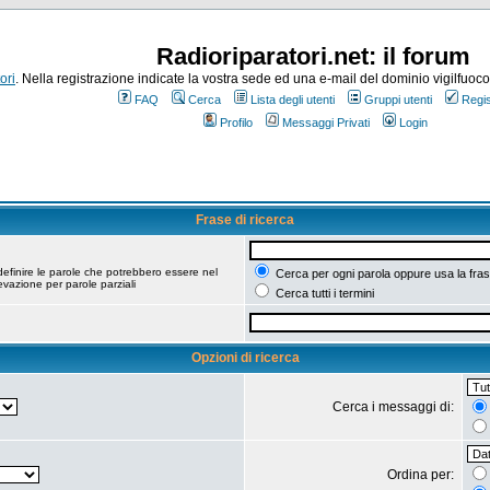
Radioriparatori.net: il forum
ori
. Nella registrazione indicate la vostra sede ed una e-mail del dominio vigilfuoco.it
FAQ
Cerca
Lista degli utenti
Gruppi utenti
Regis
Profilo
Messaggi Privati
Login
Frase di ricerca
efinire le parole che potrebbero essere nel
Cerca per ogni parola oppure usa la fras
vazione per parole parziali
Cerca tutti i termini
Opzioni di ricerca
Cerca i messaggi di:
Ordina per: