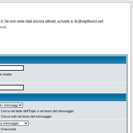
. Se non siete stati ancora attivati, scrivete a: tlc@vigilfuoco.net
trati
e esatta
Cerca nel titolo dell'Topic e nel testo del messaggio
Cerca solo nel testo del messaggio
Crescente