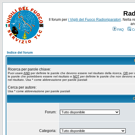
Rad
Il forum per
i Vigili del Fuoco Radioriparatori
. Nella r
an
FAQ
C
Indice del forum
Ricerca per parole chiave:
Puoi usare
AND
per definire le parole che devono essere nel risultato della ricerca,
OR
per d
le parole che potrebbero essere nel risultato e
NOT
per definire le parole che non devono 
nel risultato. Usa * come abbrevazione per parole parziali
Cerca per autore:
Usa * come abbreviazione per parole parziali
O
Forum:
Categoria: