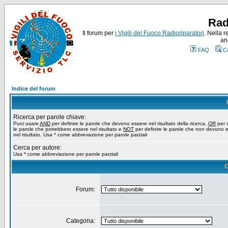
Rad
Il forum per
i Vigili del Fuoco Radioriparatori
. Nella r
an
FAQ
C
Indice del forum
Ricerca per parole chiave:
Puoi usare
AND
per definire le parole che devono essere nel risultato della ricerca,
OR
per d
le parole che potrebbero essere nel risultato e
NOT
per definire le parole che non devono 
nel risultato. Usa * come abbrevazione per parole parziali
Cerca per autore:
Usa * come abbreviazione per parole parziali
O
Forum:
Categoria: