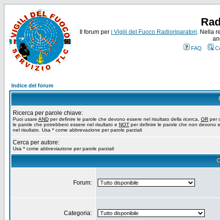
Rad
Il forum per
i Vigili del Fuoco Radioriparatori
. Nella r
an
FAQ
C
Indice del forum
Ricerca per parole chiave:
Puoi usare
AND
per definire le parole che devono essere nel risultato della ricerca,
OR
per d
le parole che potrebbero essere nel risultato e
NOT
per definire le parole che non devono 
nel risultato. Usa * come abbrevazione per parole parziali
Cerca per autore:
Usa * come abbreviazione per parole parziali
O
Forum:
Categoria: