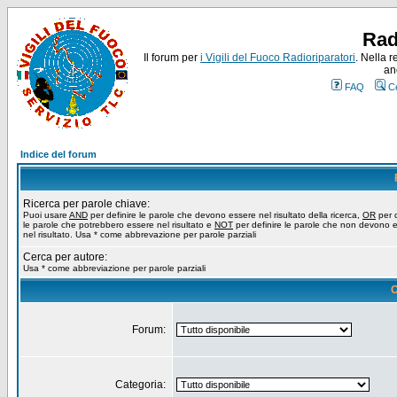
Rad
Il forum per
i Vigili del Fuoco Radioriparatori
. Nella r
an
FAQ
C
Indice del forum
Ricerca per parole chiave:
Puoi usare
AND
per definire le parole che devono essere nel risultato della ricerca,
OR
per d
le parole che potrebbero essere nel risultato e
NOT
per definire le parole che non devono 
nel risultato. Usa * come abbrevazione per parole parziali
Cerca per autore:
Usa * come abbreviazione per parole parziali
O
Forum:
Categoria: