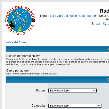
Rad
Il forum per
i Vigili del Fuoco Radioriparatori
. Nella r
an
FAQ
C
Indice del forum
Ricerca per parole chiave:
Puoi usare
AND
per definire le parole che devono essere nel risultato della ricerca,
OR
per d
le parole che potrebbero essere nel risultato e
NOT
per definire le parole che non devono 
nel risultato. Usa * come abbrevazione per parole parziali
Cerca per autore:
Usa * come abbreviazione per parole parziali
O
Forum:
Categoria: