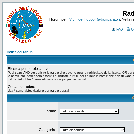
Rad
Il forum per
i Vigili del Fuoco Radioriparatori
. Nella r
an
FAQ
C
Indice del forum
Ricerca per parole chiave:
Puoi usare
AND
per definire le parole che devono essere nel risultato della ricerca,
OR
per d
le parole che potrebbero essere nel risultato e
NOT
per definire le parole che non devono 
nel risultato. Usa * come abbrevazione per parole parziali
Cerca per autore:
Usa * come abbreviazione per parole parziali
O
Forum:
Categoria: