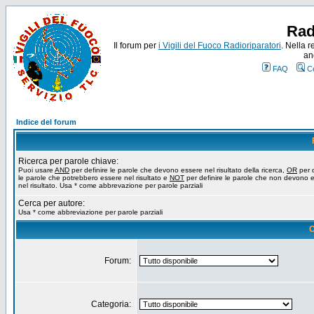
Rad
Il forum per
i Vigili del Fuoco Radioriparatori
. Nella r
an
FAQ
C
Indice del forum
Ricerca per parole chiave:
Puoi usare
AND
per definire le parole che devono essere nel risultato della ricerca,
OR
per d
le parole che potrebbero essere nel risultato e
NOT
per definire le parole che non devono 
nel risultato. Usa * come abbrevazione per parole parziali
Cerca per autore:
Usa * come abbreviazione per parole parziali
O
Forum:
Categoria: