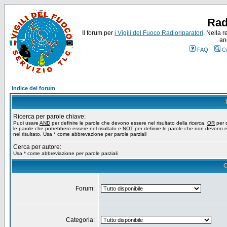
Rad
Il forum per
i Vigili del Fuoco Radioriparatori
. Nella r
an
FAQ
C
Indice del forum
Ricerca per parole chiave:
Puoi usare
AND
per definire le parole che devono essere nel risultato della ricerca,
OR
per d
le parole che potrebbero essere nel risultato e
NOT
per definire le parole che non devono 
nel risultato. Usa * come abbrevazione per parole parziali
Cerca per autore:
Usa * come abbreviazione per parole parziali
O
Forum:
Categoria: