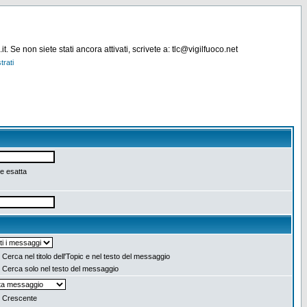
. Se non siete stati ancora attivati, scrivete a: tlc@vigilfuoco.net
trati
e esatta
Cerca nel titolo dell'Topic e nel testo del messaggio
Cerca solo nel testo del messaggio
Crescente