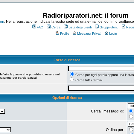
Radioriparatori.net: il forum
ori
. Nella registrazione indicate la vostra sede ed una e-mail del dominio vigilfuoco.it
FAQ
Cerca
Lista degli utenti
Gruppi utenti
Regis
Profilo
Messaggi Privati
Login
Frase di ricerca
efinire le parole che potrebbero essere nel
Cerca per ogni parola oppure usa la fras
vazione per parole parziali
Cerca tutti i termini
Opzioni di ricerca
Cerca i messaggi di:
Ordina per: