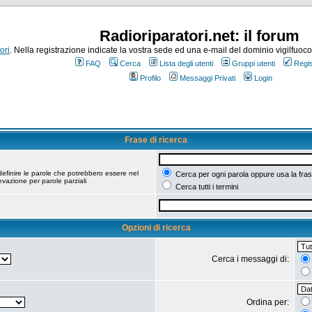
Radioriparatori.net: il forum
ori
. Nella registrazione indicate la vostra sede ed una e-mail del dominio vigilfuoco.it
FAQ
Cerca
Lista degli utenti
Gruppi utenti
Regis
Profilo
Messaggi Privati
Login
Frase di ricerca
efinire le parole che potrebbero essere nel
Cerca per ogni parola oppure usa la fras
vazione per parole parziali
Cerca tutti i termini
Opzioni di ricerca
Cerca i messaggi di:
Ordina per: