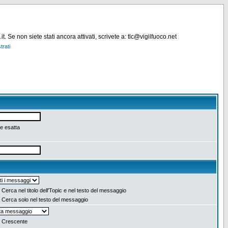
. Se non siete stati ancora attivati, scrivete a: tlc@vigilfuoco.net
trati
e esatta
Cerca nel titolo dell'Topic e nel testo del messaggio
Cerca solo nel testo del messaggio
Crescente