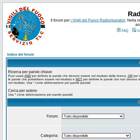
Rad
Il forum per
i Vigili del Fuoco Radioriparatori
. Nella r
an
FAQ
C
Indice del forum
Ricerca per parole chiave:
Puoi usare
AND
per definire le parole che devono essere nel risultato della ricerca,
OR
per d
le parole che potrebbero essere nel risultato e
NOT
per definire le parole che non devono 
nel risultato. Usa * come abbrevazione per parole parziali
Cerca per autore:
Usa * come abbreviazione per parole parziali
O
Forum:
Categoria: