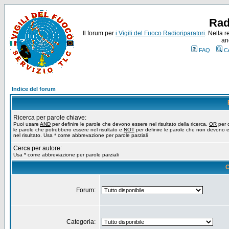
Rad
Il forum per
i Vigili del Fuoco Radioriparatori
. Nella r
an
FAQ
C
Indice del forum
Ricerca per parole chiave:
Puoi usare
AND
per definire le parole che devono essere nel risultato della ricerca,
OR
per d
le parole che potrebbero essere nel risultato e
NOT
per definire le parole che non devono 
nel risultato. Usa * come abbrevazione per parole parziali
Cerca per autore:
Usa * come abbreviazione per parole parziali
O
Forum:
Categoria: