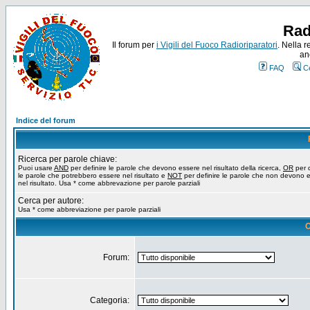
Rad
Il forum per
i Vigili del Fuoco Radioriparatori
. Nella r
an
FAQ
C
Indice del forum
Ricerca per parole chiave:
Puoi usare
AND
per definire le parole che devono essere nel risultato della ricerca,
OR
per d
le parole che potrebbero essere nel risultato e
NOT
per definire le parole che non devono 
nel risultato. Usa * come abbrevazione per parole parziali
Cerca per autore:
Usa * come abbreviazione per parole parziali
O
Forum:
Categoria: