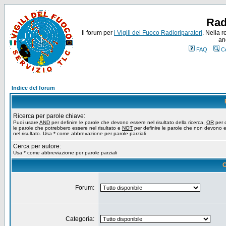
Rad
Il forum per
i Vigili del Fuoco Radioriparatori
. Nella r
an
FAQ
C
Indice del forum
Ricerca per parole chiave:
Puoi usare
AND
per definire le parole che devono essere nel risultato della ricerca,
OR
per d
le parole che potrebbero essere nel risultato e
NOT
per definire le parole che non devono 
nel risultato. Usa * come abbrevazione per parole parziali
Cerca per autore:
Usa * come abbreviazione per parole parziali
O
Forum:
Categoria: