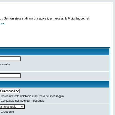
. Se non siete stati ancora attivati, scrivete a: tlc@vigilfuoco.net
trati
e esatta
Cerca nel titolo dell'Topic e nel testo del messaggio
Cerca solo nel testo del messaggio
Crescente