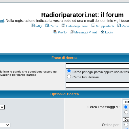
Radioriparatori.net: il forum
ori
. Nella registrazione indicate la vostra sede ed una e-mail del dominio vigilfuoco.it
FAQ
Cerca
Lista degli utenti
Gruppi utenti
Regis
Profilo
Messaggi Privati
Login
Frase di ricerca
efinire le parole che potrebbero essere nel
Cerca per ogni parola oppure usa la fras
vazione per parole parziali
Cerca tutti i termini
Opzioni di ricerca
Cerca i messaggi di:
Ordina per: