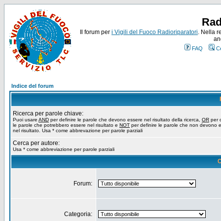
Rad
Il forum per
i Vigili del Fuoco Radioriparatori
. Nella r
an
FAQ
C
Indice del forum
Ricerca per parole chiave:
Puoi usare
AND
per definire le parole che devono essere nel risultato della ricerca,
OR
per d
le parole che potrebbero essere nel risultato e
NOT
per definire le parole che non devono 
nel risultato. Usa * come abbrevazione per parole parziali
Cerca per autore:
Usa * come abbreviazione per parole parziali
O
Forum:
Categoria: