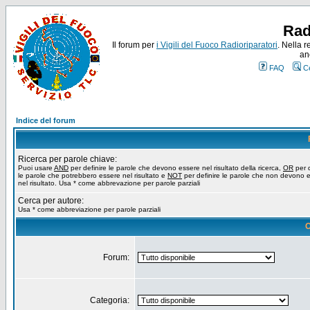
Rad
Il forum per
i Vigili del Fuoco Radioriparatori
. Nella r
an
FAQ
C
Indice del forum
Ricerca per parole chiave:
Puoi usare
AND
per definire le parole che devono essere nel risultato della ricerca,
OR
per d
le parole che potrebbero essere nel risultato e
NOT
per definire le parole che non devono 
nel risultato. Usa * come abbrevazione per parole parziali
Cerca per autore:
Usa * come abbreviazione per parole parziali
O
Forum:
Categoria: