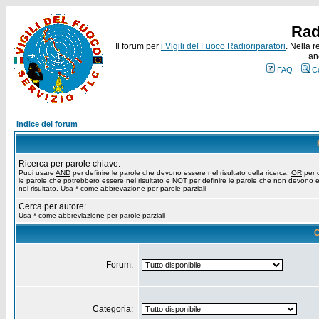
Rad
Il forum per
i Vigili del Fuoco Radioriparatori
. Nella r
an
FAQ
C
Indice del forum
Ricerca per parole chiave:
Puoi usare
AND
per definire le parole che devono essere nel risultato della ricerca,
OR
per d
le parole che potrebbero essere nel risultato e
NOT
per definire le parole che non devono 
nel risultato. Usa * come abbrevazione per parole parziali
Cerca per autore:
Usa * come abbreviazione per parole parziali
O
Forum:
Categoria: