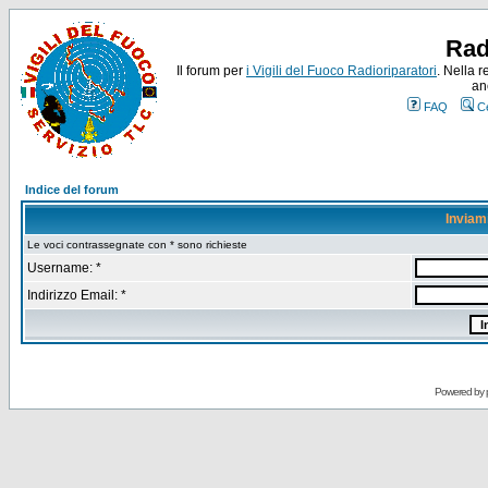
Rad
Il forum per
i Vigili del Fuoco Radioriparatori
. Nella r
an
FAQ
C
Indice del forum
Inviam
Le voci contrassegnate con * sono richieste
Username: *
Indirizzo Email: *
Powered by