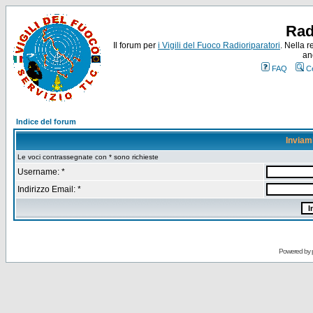
Rad
Il forum per
i Vigili del Fuoco Radioriparatori
. Nella r
an
FAQ
C
Indice del forum
Inviam
Le voci contrassegnate con * sono richieste
Username: *
Indirizzo Email: *
Powered by