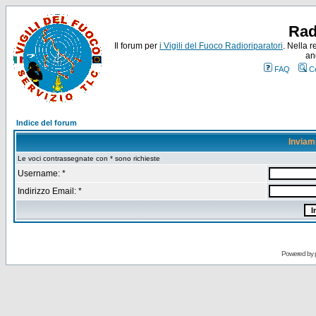
Rad
Il forum per
i Vigili del Fuoco Radioriparatori
. Nella r
an
FAQ
C
Indice del forum
Inviam
Le voci contrassegnate con * sono richieste
Username: *
Indirizzo Email: *
Powered by