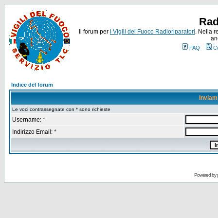
Rad
Il forum per
i Vigili del Fuoco Radioriparatori
. Nella r
an
FAQ
C
Indice del forum
Inviam
Le voci contrassegnate con * sono richieste
Username: *
Indirizzo Email: *
Powered by