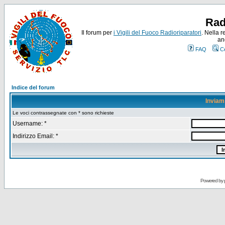
Rad
Il forum per
i Vigili del Fuoco Radioriparatori
. Nella r
an
FAQ
C
Indice del forum
Inviam
Le voci contrassegnate con * sono richieste
Username: *
Indirizzo Email: *
Powered by