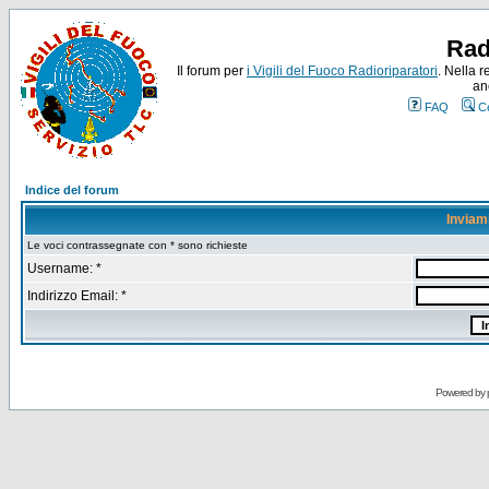
Rad
Il forum per
i Vigili del Fuoco Radioriparatori
. Nella r
an
FAQ
C
Indice del forum
Inviam
Le voci contrassegnate con * sono richieste
Username: *
Indirizzo Email: *
Powered by